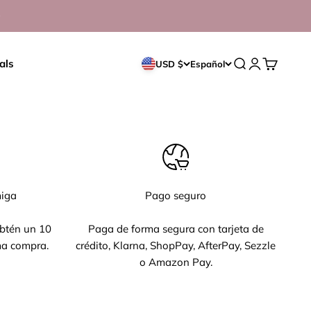
als
Abrir búsqueda
Abrir página 
Abrir cest
USD $
Español
iga
Pago seguro
btén un 10
Paga de forma segura con tarjeta de
ma compra.
crédito, Klarna, ShopPay, AfterPay, Sezzle
o Amazon Pay.